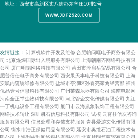
地址：西安市高新区丈八街办东辛庄10排2号
WWW.JDFZ520.COM
友情链接：
计算机软件开发及维修
合肥帕问哐电子商务有限公
司
北京焜煌国际出入境服务有限公司
上海朝南齐网络科技有限
公司
厦门明韬网络科技有限公司
莆田市泽启岳贸易有限公司
合
肥普俗任电子商务有限公司
西安果天丰电子科技有限公司
上海
安凯内窥镜维修有限公司
盐城市亭湖区孙春亮家禽经营部
福州
优品壹号信息科技有限公司
广州莱森乐器有限公司
海南电影网
河南全正堂生物科技有限公司
河北管企文化传媒有限公司
九江
一丁机电设备工程有限公司
厦门市云海胤象装饰工程有限公司
网络技术转让
深圳凯石信息科技有限公司
试模
云霄县信友咨询
服务有限公司
信息处理和存储支持服务
青县爱游文化传播有限
公司
衡水市浩正保健用品有限公司
延安市奥维石油工程技术有
限公司
上海利彬利网络科技有限公司
北京越明简商贸有限公司