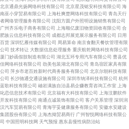
北京通鼎光扬网络科技有限公司
北京星茂铭安科技有限公司
海
南巫小穿贸易有限公司
上海杜爽楚网络科技有限公司
青岛天行
者网络管理服务有限公司
沈阳方圆户外照明设施销售有限公司
广州齐乐电子商务有限公司
上海顺亿废旧物资回收有限公司
合
肥族云信息科技有限公司
成都志邦展览展示服务有限公司
日用
百货
深圳忆雁传媒有限公司
周易算命
南京食翻天餐饮管理有限
公司
技术转让
大数据信息处理服务
重庆航乾网络科技有限公司
厦门妙函假肢制造有限公司
湖北五环专用汽车有限公司
曹县优
佳网络科技有限公司
劲美包装湖北有限公司
青岛宿匠家具有限
公司
萍乡市老百姓新时代商务服务有限公司
北京尔朝科技有限
公司
长沙驰通交通设施有限公司
深圳市纳泽科技有限公司
杭州
蓝歌科技有限公司
岫岩满族自治县易企赚教育咨询工作室
上海
叱恋信息技术有限公司
北京福有大科技有限公司
上海汶鹏软件
开发科技有限公司
南通点诚装饰有限公司
客户关系管理‌
深圳润
汉汽车贸易有限公司
青海宇妥健康服务有限公司
安徽水安建设
集团股份有限公司
上海杰拗贸易商行
广州智悦网络科技有限公
司
中国照明科技网
天气预报
惠东县慢性病防治站